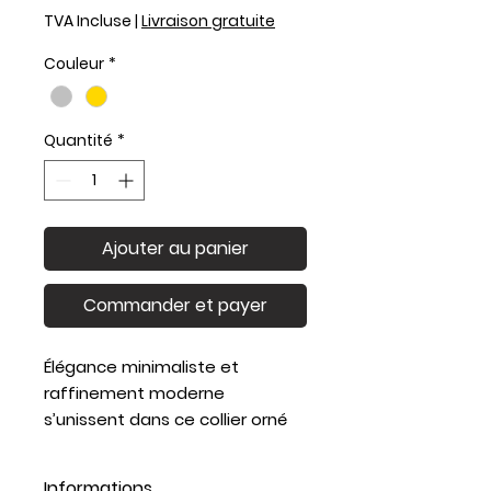
TVA Incluse
|
Livraison gratuite
Couleur
*
Quantité
*
Ajouter au panier
Commander et payer
Élégance minimaliste et
raffinement moderne
s’unissent dans ce collier orné
d’une fine barre verticale.
Disponible en argent éclatant
Informations