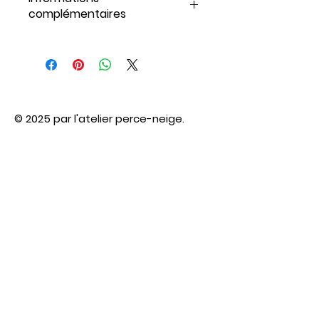
ou en finition or lumineuse, il se
complémentaires
porte comme un talisman
contemporain, symbole de
Argent 925
pureté et d’équilibre. Une pièce
18K OR / Argent
intemporelle qui sublime
chaque tenue d’une touche
discrète et sophistiquée.
© 2025 par l'atelier perce-neige.